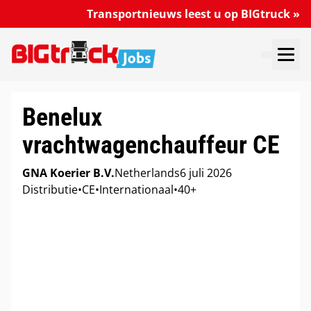
Transportnieuws leest u op BIGtruck »
VACATURES DOORZOEKEN
VACATURE PLAATSEN
MIJN VACATURES
Benelux
vrachtwagenchauffeur CE
GNA Koerier B.V.
Netherlands
6 juli 2026
Distributie
•
CE
•
Internationaal
•
40+