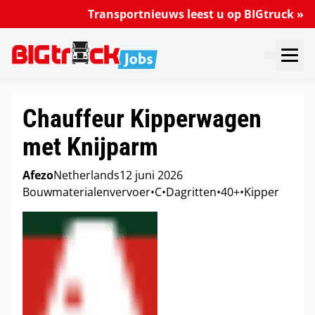
Transportnieuws leest u op BIGtruck »
VACATURES DOORZOEKEN
VACATURE PLAATSEN
MIJN VACATURES
Chauffeur Kipperwagen
met Knijparm
Afezo
Netherlands
12 juni 2026
Bouwmaterialenvervoer
•
C
•
Dagritten
•
40+
•
Kipper