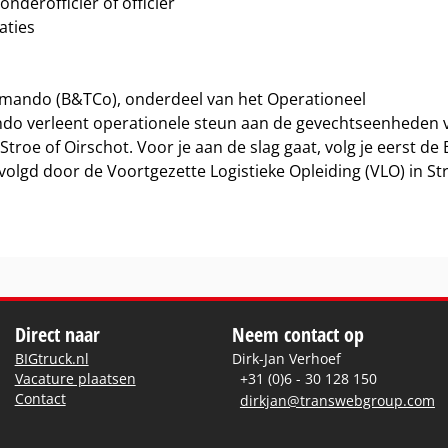
nderofficier of officier
aties
mmando (B&TCo), onderdeel van het Operationeel
 verleent operationele steun aan de gevechtseenheden 
troe of Oirschot. Voor je aan de slag gaat, volg je eerst de 
olgd door de Voortgezette Logistieke Opleiding (VLO) in St
Direct naar
Neem contact op
BIGtruck.nl
Dirk-Jan Verhoef
Vacature plaatsen
+31 (0)6 - 30 128 150
Contact
dirkjan@transwebgroup.com