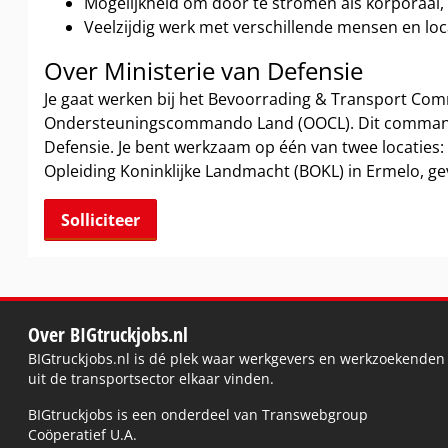
Mogelijkheid om door te stromen als korporaal, o
Veelzijdig werk met verschillende mensen en loc
Over Ministerie van Defensie
Je gaat werken bij het Bevoorrading & Transport Co
Ondersteuningscommando Land (OOCL). Dit commando
Defensie. Je bent werkzaam op één van twee locaties: S
Opleiding Koninklijke Landmacht (BOKL) in Ermelo, gev
Solliciteer
Over BIGtruckjobs.nl
BIGtruckjobs.nl is dé plek waar werkgevers en werkzoekenden
uit de transportsector elkaar vinden.
BIGtruckjobs is een onderdeel van Transwebgroup
Coöperatief U.A.