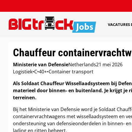
VACATURES
Chauffeur containervracht
Ministerie van Defensie
Netherlands
21 mei 2026
Logistiek
•
C
•
40+
•
Container transport
Als Soldaat Chauffeur Wissellaadsysteem bij Defen
materieel door binnen- en buitenland. Je krijgt je ri
terreinen.
Bij het Ministerie van Defensie word je Soldaat Chauf
containervrachtwagens met wissellaadsysteem en verv
ondersteuning van defensieonderdelen in binnen- en bui
lading en ritten beheert.