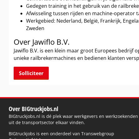
Gedegen training in het gebruik van de railbreke
Afwisseling tussen rijden en machine-operator 
Werkgebied: Nederland, België, Frankrijk, Engel
Zweden
Over Jawiflo B.V.
Jawiflo B.V. is een klein maar groot Europees bedrijf 
unieke railbrekermachines en bedienen klanten versp
Solliciteer
Over BIGtruckjobs.nl
BIGtruckjobs.nl is dé plek waar werkgevers en werkzoekenden
uit de transportsector elkaar vinden.
BIGtruckjobs is een onderdeel van Transwebgroup