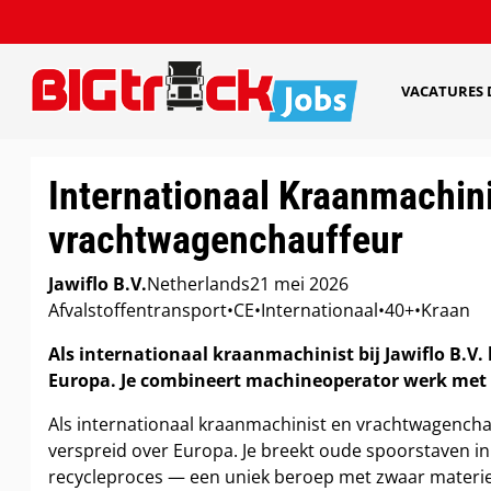
VACATURES
Internationaal Kraanmachinis
vrachtwagenchauffeur
Jawiflo B.V.
Netherlands
21 mei 2026
Afvalstoffentransport
•
CE
•
Internationaal
•
40+
•
Kraan
Als internationaal kraanmachinist bij Jawiflo B.V. 
Europa. Je combineert machineoperator werk met ri
Als internationaal kraanmachinist en vrachtwagenchauf
verspreid over Europa. Je breekt oude spoorstaven in
recycleproces — een uniek beroep met zwaar materiee