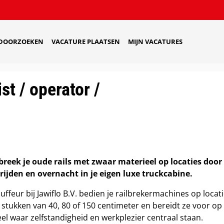
 DOORZOEKEN
VACATURE PLAATSEN
MIJN VACATURES
t / operator /
breek je oude rails met zwaar materieel op locaties door
jden en overnacht in je eigen luxe truckcabine.
feur bij Jawiflo B.V. bedien je railbrekermachines op locat
 stukken van 40, 80 of 150 centimeter en bereidt ze voor op
l waar zelfstandigheid en werkplezier centraal staan.