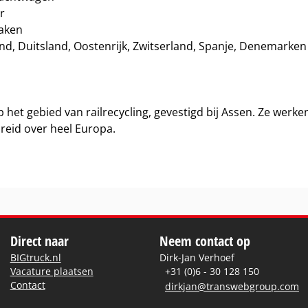
r
taken
and, Duitsland, Oostenrijk, Zwitserland, Spanje, Denemarken
op het gebied van railrecycling, gevestigd bij Assen. Ze werk
reid over heel Europa.
Direct naar
Neem contact op
BIGtruck.nl
Dirk-Jan Verhoef
Vacature plaatsen
+31 (0)6 - 30 128 150
Contact
dirkjan@transwebgroup.com