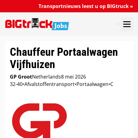
Transportnieuws leest u op BIGtruck »
VACATURES DOORZOEKEN
VACATURE PLAATSEN
MIJN VACATURES
Chauffeur Portaalwagen
Vijfhuizen
GP Groot
Netherlands
8 mei 2026
32-40
•
Afvalstoffentransport
•
Portaalwagen
•
C