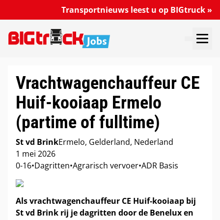
Transportnieuws leest u op BIGtruck »
VACATURES DOORZOEKEN
VACATURE PLAATSEN
MIJN VACATURES
Vrachtwagenchauffeur CE
Huif-kooiaap Ermelo
(partime of fulltime)
St vd Brink
Ermelo, Gelderland, Nederland
1 mei 2026
0-16
•
Dagritten
•
Agrarisch vervoer
•
ADR Basis
Als vrachtwagenchauffeur CE Huif-kooiaap bij
St vd Brink rij je dagritten door de Benelux en